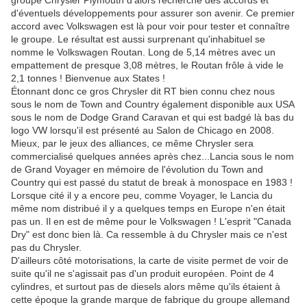
groupe Chrysler Plymouth d'alors recherche des accords et
d'éventuels développements pour assurer son avenir. Ce premier
accord avec Volkswagen est là pour voir pour tester et connaître
le groupe. Le résultat est aussi surprenant qu'inhabituel se
nomme le Volkswagen Routan. Long de 5,14 mètres avec un
empattement de presque 3,08 mètres, le Routan frôle à vide le
2,1 tonnes ! Bienvenue aux States !
Étonnant donc ce gros Chrysler dit RT bien connu chez nous
sous le nom de Town and Country également disponible aux USA
sous le nom de Dodge Grand Caravan et qui est badgé là bas du
logo VW lorsqu'il est présenté au Salon de Chicago en 2008.
Mieux, par le jeux des alliances, ce même Chrysler sera
commercialisé quelques années après chez...Lancia sous le nom
de Grand Voyager en mémoire de l'évolution du Town and
Country qui est passé du statut de break à monospace en 1983 !
Lorsque cité il y a encore peu, comme Voyager, le Lancia du
même nom distribué il y a quelques temps en Europe n'en était
pas un. Il en est de même pour le Volkswagen ! L'esprit "Canada
Dry" est donc bien là. Ca ressemble à du Chrysler mais ce n'est
pas du Chrysler.
D'ailleurs côté motorisations, la carte de visite permet de voir de
suite qu'il ne s'agissait pas d'un produit européen. Point de 4
cylindres, et surtout pas de diesels alors même qu'ils étaient à
cette époque la grande marque de fabrique du groupe allemand