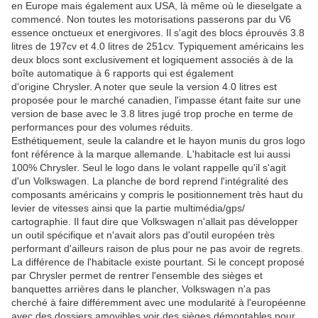
en Europe mais également aux USA, là même où le dieselgate a
commencé. Non toutes les motorisations passerons par du V6
essence onctueux et energivores. Il s'agit des blocs éprouvés 3.8
litres de 197cv et 4.0 litres de 251cv. Typiquement américains les
deux blocs sont exclusivement et logiquement associés à de la
boîte automatique à 6 rapports qui est également
d'origine Chrysler. A noter que seule la version 4.0 litres est
proposée pour le marché canadien, l'impasse étant faite sur une
version de base avec le 3.8 litres jugé trop proche en terme de
performances pour des volumes réduits.
Esthétiquement, seule la calandre et le hayon munis du gros logo
font référence à la marque allemande. L'habitacle est lui aussi
100% Chrysler. Seul le logo dans le volant rappelle qu'il s'agit
d'un Volkswagen. La planche de bord reprend l'intégralité des
composants américains y compris le positionnement très haut du
levier de vitesses ainsi que la partie multimédia/gps/
cartographie. Il faut dire que Volkswagen n'allait pas développer
un outil spécifique et n'avait alors pas d'outil européen très
performant d'ailleurs raison de plus pour ne pas avoir de regrets.
La différence de l'habitacle existe pourtant. Si le concept proposé
par Chrysler permet de rentrer l'ensemble des sièges et
banquettes arrières dans le plancher, Volkswagen n'a pas
cherché à faire différemment avec une modularité à l'européenne
avec des dossiers amovibles voir des sièges démontables pour