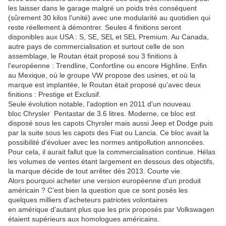
les laisser dans le garage malgré un poids très conséquent
(sûrement 30 kilos l'unité) avec une modularité au quotidien qui
reste réellement à démontrer. Seules 4 finitions seront
disponibles aux USA : S, SE, SEL et SEL Premium. Au Canada,
autre pays de commercialisation et surtout celle de son
assemblage, le Routan était proposé sou 3 finitions à
l'européenne : Trendline, Confortline ou encore Highline. Enfin
au Mexique, où le groupe VW propose des usines, et où la
marque est implantée, le Routan était proposé qu'avec deux
finitions : Prestige et Exclusif.
Seule évolution notable, l'adoption en 2011 d'un nouveau
bloc Chrysler Pentastar de 3.6 litres. Moderne, ce bloc est
disposé sous les capots Chyrsler mais aussi Jeep et Dodge puis
par la suite sous les capots des Fiat ou Lancia. Ce bloc avait la
possibilité d'évoluer avec les normes antipollution annoncées.
Pour cela, il aurait fallut que la commercialisation continue. Hélas
les volumes de ventes étant largement en dessous des objectifs,
la marque décide de tout arrêter dès 2013. Courte vie.
Alors pourquoi acheter une version européenne d'un produit
américain ? C'est bien la question que ce sont posés les
quelques milliers d'acheteurs patriotes volontaires
en amérique d'autant plus que les prix proposés par Volkswagen
étaient supérieurs aux homologues américains.