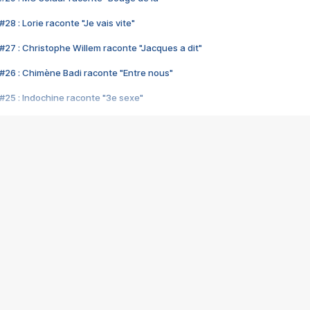
28 : Lorie raconte "Je vais vite"
#27 : Christophe Willem raconte "Jacques a dit"
#26 : Chimène Badi raconte "Entre nous"
#25 : Indochine raconte "3e sexe"
#24 : Zaho raconte "C'est chelou"
#23 : Patrick Bruel raconte "Au café des délices"
#22 : Kyo raconte "Le chemin"
#21 : Nolwenn Leroy raconte "Cassé"
#20 : Patrick Hernandez raconte "Born to be alive"
#19 : Lorie raconte "Près de moi"
#18 : Michael Jones raconte "A nos actes manqués" (avec Jean-Jacque
#17 : Khaled raconte "Aïcha"