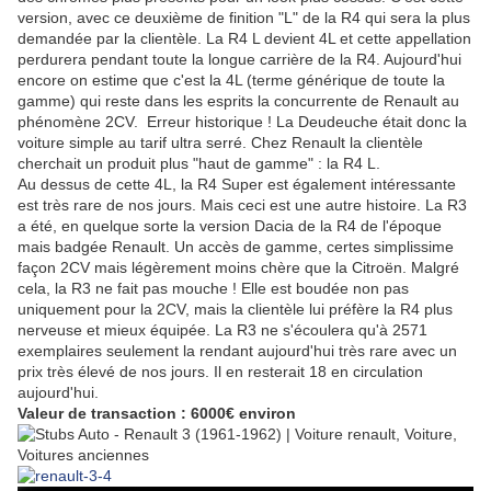
version, avec ce deuxième de finition "L" de la R4 qui sera la plus
demandée par la clientèle. La R4 L devient 4L et cette appellation
perdurera pendant toute la longue carrière de la R4. Aujourd'hui
encore on estime que c'est la 4L (terme générique de toute la
gamme) qui reste dans les esprits la concurrente de Renault au
phénomène 2CV. Erreur historique ! La Deudeuche était donc la
voiture simple au tarif ultra serré. Chez Renault la clientèle
cherchait un produit plus "haut de gamme" : la R4 L.
Au dessus de cette 4L, la R4 Super est également intéressante
est très rare de nos jours. Mais ceci est une autre histoire. La R3
a été, en quelque sorte la version Dacia de la R4 de l'époque
mais badgée Renault. Un accès de gamme, certes simplissime
façon 2CV mais légèrement moins chère que la Citroën. Malgré
cela, la R3 ne fait pas mouche ! Elle est boudée non pas
uniquement pour la 2CV, mais la clientèle lui préfère la R4 plus
nerveuse et mieux équipée. La R3 ne s'écoulera qu'à 2571
exemplaires seulement la rendant aujourd'hui très rare avec un
prix très élevé de nos jours. Il en resterait 18 en circulation
aujourd'hui.
Valeur de transaction : 6000€ environ