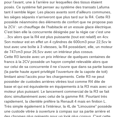
pour l'avant, une à l'arrière sur lesquelles des tissus étaient
posés. Ce système fait penser au système des transats Lafuma
tant il semble léger. Les places avants sont d'ailleurs communes,
les sièges séparés n'arriveront que plus tard sur la R4. Cette R3
possède néanmoins des éléments de confort que ne propose pas
la 2CV : un chauffage de l'habitacle et un essuie glace électrique.
C'est bien elle la concurrente désignée par la régie car c'est une
...3cv alors que la R4 est plus puissante (tout est relatif) en 4cv.
Son moteur est en effet un 4 cylindres de 600cm3 pour 22,5cv le
tout avec une boîte à 3 vitesses, la R4 possédant, elle, un moteur
de 747cm3 pour 26,5cv avec un intérieur plus cossus.
Cette R3 lancée avec un prix inférieur de quelques centaines de
francs à la 2CV possède un hayon complet relevable alors que
sur celui de sa concurrente il ne s'ouvre que dans sa partie basse
(la partie haute ayant privilégié l'ouverture de la capote de toit)
limitant ainsi l'accès pour les chargements. Cette R3 ne peut
posséder de custodes arrières vitrées tout comme R4 dite de
base et qui est équivalente en équipements à la R3 mais avec un
moteur plus puissant. Le lancement commercial de la R3 se fait
donc simultanément avec celui de la gamme R4. Pourtant très
rapidement, la clientèle préfère la Renault 4 mais en finition L.
Très simple également à l'intérieur, la 4L de "Limousine" possède
une custode vitrée à ouverture à compas sur sa partie arrière et
des chromes plus présents pour un look plus cossus. C'est cette