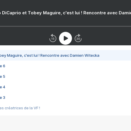
 DiCaprio et Tobey Maguire, c'est lui ! Rencontre avec Dam
bey Maguire, c'est lui ! Rencontre avec Damien Witecka
e 6
e 5
e 4
e 3
s créatrices de la VF !
e 2
e 1