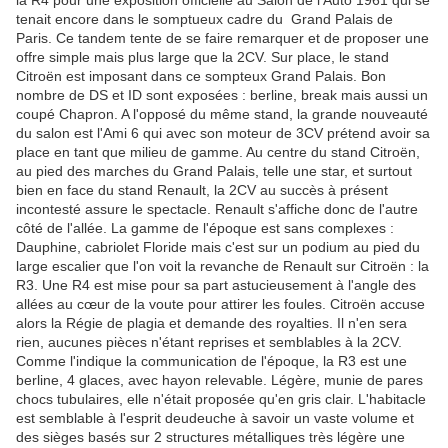
la R4 pour une exposition officielle au Salon de l'Auto 1961 qui se
tenait encore dans le somptueux cadre du Grand Palais de
Paris. Ce tandem tente de se faire remarquer et de proposer une
offre simple mais plus large que la 2CV. Sur place, le stand
Citroën est imposant dans ce sompteux Grand Palais. Bon
nombre de DS et ID sont exposées : berline, break mais aussi un
coupé Chapron. A l'opposé du même stand, la grande nouveauté
du salon est l'Ami 6 qui avec son moteur de 3CV prétend avoir sa
place en tant que milieu de gamme. Au centre du stand Citroën,
au pied des marches du Grand Palais, telle une star, et surtout
bien en face du stand Renault, la 2CV au succès à présent
incontesté assure le spectacle. Renault s'affiche donc de l'autre
côté de l'allée. La gamme de l'époque est sans complexes :
Dauphine, cabriolet Floride mais c'est sur un podium au pied du
large escalier que l'on voit la revanche de Renault sur Citroën : la
R3. Une R4 est mise pour sa part astucieusement à l'angle des
allées au cœur de la voute pour attirer les foules. Citroën accuse
alors la Régie de plagia et demande des royalties. Il n'en sera
rien, aucunes pièces n'étant reprises et semblables à la 2CV.
Comme l'indique la communication de l'époque, la R3 est une
berline, 4 glaces, avec hayon relevable. Légère, munie de pares
chocs tubulaires, elle n'était proposée qu'en gris clair. L'habitacle
est semblable à l'esprit deudeuche à savoir un vaste volume et
des sièges basés sur 2 structures métalliques très légère une