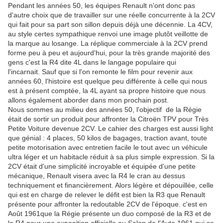
Pendant les années 50, les équipes Renault n'ont donc pas
d'autre choix que de travailler sur une réelle concurrente à la 2CV
qui fait pour sa part son sillon depuis déjà une décennie. La 4CV,
au style certes sympathique renvoi une image plutôt veillotte de
la marque au losange. La réplique commerciale à la 2CV prend
forme peu à peu et aujourd'hui, pour la très grande majorité des
gens c'est la R4 dite 4L dans le langage populaire qui
l'incarnait. Sauf que si l'on remonte le film pour revenir aux
années 60, l'histoire est quelque peu différente à celle qui nous
est à présent comptée, la 4L ayant sa propre histoire que nous
allons également aborder dans mon prochain post.
Nous sommes au milieu des années 50, l'objectif de la Régie
était de sortir un produit pour affronter la Citroën TPV pour Très
Petite Voiture devenue 2CV. Le cahier des charges est aussi light
que génial : 4 places, 50 kilos de bagages, traction avant, toute
petite motorisation avec entretien facile le tout avec un véhicule
ultra léger et un habitacle réduit à sa plus simple expression. Si la
2CV était d'une simplicité incroyable et équipée d'une petite
mécanique, Renault visera avec la R4 le cran au dessus
techniquement et financièrement. Alors légère et dépouillée, celle
qui est en charge de relever le défit est bien la R3 que Renault
présente pour affronter la redoutable 2CV de l'époque. c'est en
Août 1961que la Régie présente un duo composé de la R3 et de