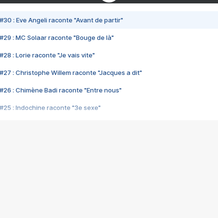
#30 : Eve Angeli raconte "Avant de partir"
#29 : MC Solaar raconte "Bouge de là"
28 : Lorie raconte "Je vais vite"
#27 : Christophe Willem raconte "Jacques a dit"
#26 : Chimène Badi raconte "Entre nous"
#25 : Indochine raconte "3e sexe"
#24 : Zaho raconte "C'est chelou"
#23 : Patrick Bruel raconte "Au café des délices"
#22 : Kyo raconte "Le chemin"
#21 : Nolwenn Leroy raconte "Cassé"
#20 : Patrick Hernandez raconte "Born to be alive"
#19 : Lorie raconte "Près de moi"