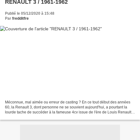
RENAULT 3 / 1961-1962
Publié le 05/12/2020 à 15:48
Par
fredditfre
Méconnue, mal aimée ou erreur de casting ? En ce tout début des années
60, la Renault 3, dont personne ne se souvient aujourd'hui, a pourtant la
lourde tache de succéder à la fameuse 4cv issue de l'ère de Louis Renault
et surtout d'affronter la très économique...