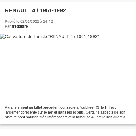
RENAULT 4 / 1961-1992
Publié le 02/01/2021 à 16:42
Par
fredditfre
Parallèlement au billet précédent consacré à l'oubliée R3, la R4 est
largement présente sur le net et dans les esprits. Certains aspects de son
histoire sont pourtant très intéressants et la fameuse 4L est le lien direct à
celle qui lui succèdera finalement...