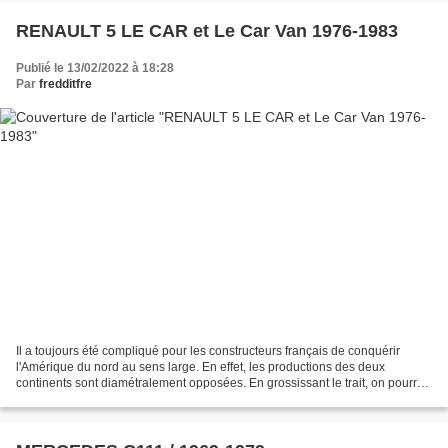
RENAULT 5 LE CAR et Le Car Van 1976-1983
Publié le 13/02/2022 à 18:28
Par
fredditfre
Il a toujours été compliqué pour les constructeurs français de conquérir
l'Amérique du nord au sens large. En effet, les productions des deux
continents sont diamétralement opposées. En grossissant le trait, on pourrait
presque mettre un véhicule Européen...