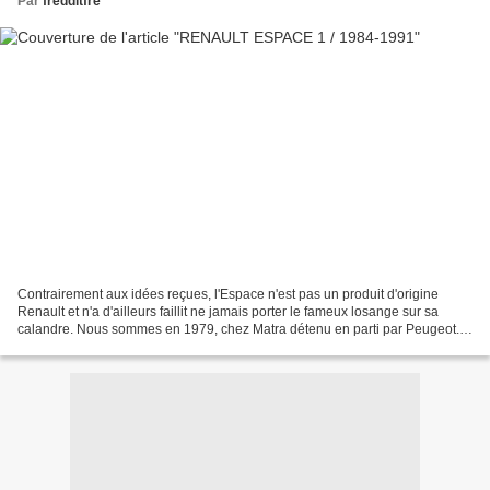
Par
fredditfre
Contrairement aux idées reçues, l'Espace n'est pas un produit d'origine
Renault et n'a d'ailleurs faillit ne jamais porter le fameux losange sur sa
calandre. Nous sommes en 1979, chez Matra détenu en parti par Peugeot.
Si Matra c'est le sport avec la...