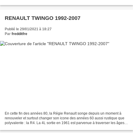
Smart se nomme...
RENAULT TWINGO 1992-2007
Publié le 29/01/2021 à 18:27
Par
fredditfre
En cette fin des années 80, la Régie Renault songe depuis un moment à
renouveler et surtout changer son icone des années 60 aussi rustique que
polyvalente : la R4. La 4L sortie en 1961 est parvenue à traverser les âges
en résistant à sa grande sœur la...